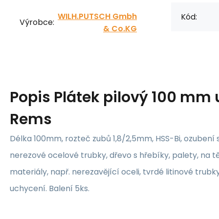
WILH.PUTSCH Gmbh
Kód:
Výrobce:
& Co.KG
Popis
Plátek pilový 100 mm 
Rems
Délka 100mm, rozteč zubů 1,8/2,5mm, HSS-Bi, ozubení 
nerezové ocelové trubky, dřevo s hřebíky, palety, na t
materiály, např. nerezavějící oceli, tvrdé litinové tru
uchycení. Balení 5ks.