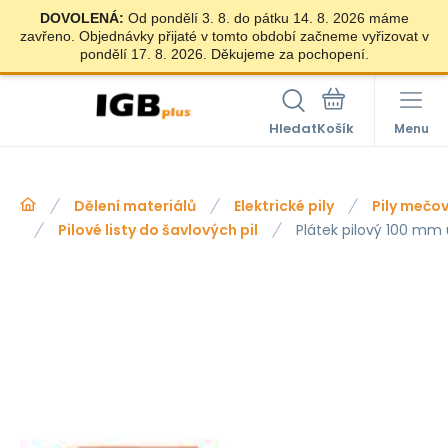
DOVOLENÁ:
Od pondělí 3. 8. do pátku 14. 8. 2026 máme
zavřeno. Objednávky přijaté v tomto období začneme vyřizovat v
pondělí 17. 8. 2026. Děkujeme za pochopení.
Hledat
Menu
Dělení materiálů
Elektrické pily
Pily mečo
Pilové listy do šavlových pil
Plátek pilový 100 mm