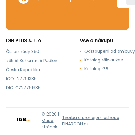
IGB PLUS s. r. o.
Vše o nákupu
Odstoupení od smlouvy
Čs. armády 360
Katalog Milwaukee
735 51 Bohumín 5 Pudlov
Katalog IGB
Česká Republika
IČO: 27791386
DIČ: CZ27791386
© 2026 |
Tvorba a pronájem eshopů
Mapa
BINARGON.cz
stránek