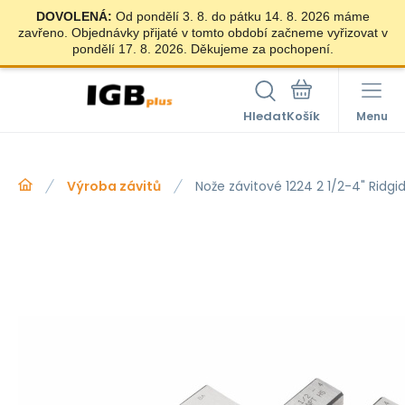
DOVOLENÁ:
Od pondělí 3. 8. do pátku 14. 8. 2026 máme
zavřeno. Objednávky přijaté v tomto období začneme vyřizovat v
pondělí 17. 8. 2026. Děkujeme za pochopení.
Hledat
Menu
Výroba závitů
Nože závitové 1224 2 1/2-4" Ridgi