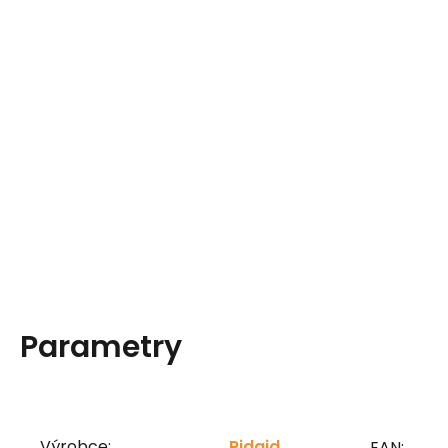
Parametry
Výrobce:
Ridgid
EAN: