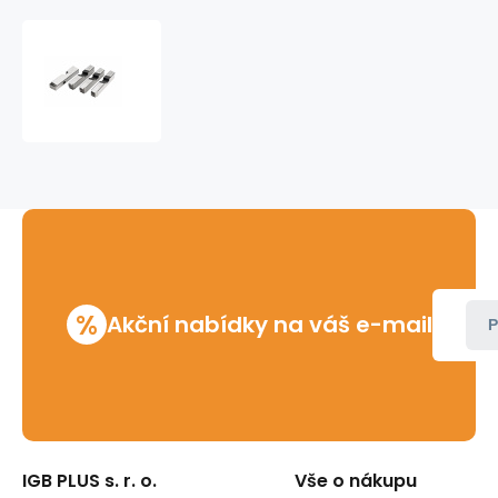
Nože
závitové
1224
2
1/2-
4"
Ridgid
%
Akční nabídky na váš e-mail
P
IGB PLUS s. r. o.
Vše o nákupu