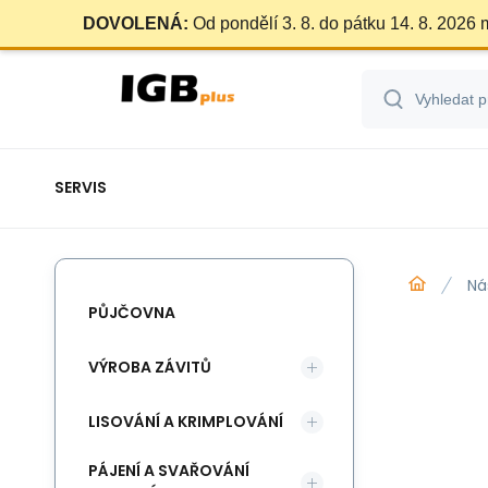
DOVOLENÁ:
Od pondělí 3. 8. do pátku 14. 8. 2026
SERVIS
Ná
PŮJČOVNA
VÝROBA ZÁVITŮ
LISOVÁNÍ A KRIMPLOVÁNÍ
PÁJENÍ A SVAŘOVÁNÍ