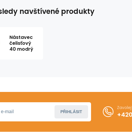
ledy navštívené produkty
Nástavec
čelisťový
40 modrý
Zavole
PŘIHLÁSIT
+420