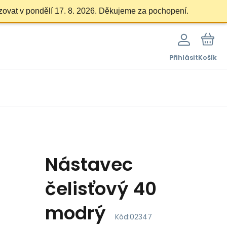
zovat v pondělí 17. 8. 2026. Děkujeme za pochopení.
Přihlásit
Košík
Nástavec
čelisťový 40
modrý
Kód:
02347