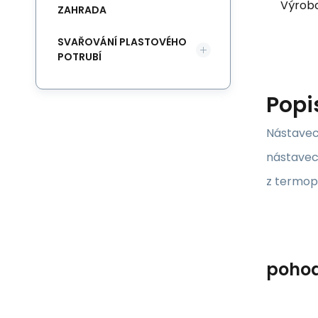
Výrob
ZAHRADA
SVAŘOVÁNÍ PLASTOVÉHO
POTRUBÍ
Popi
Nástavec 
nástavec
z termopl
poho