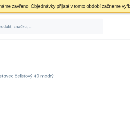
 máme zavřeno. Objednávky přijaté v tomto období začneme vyři
stavec čelisťový 40 modrý