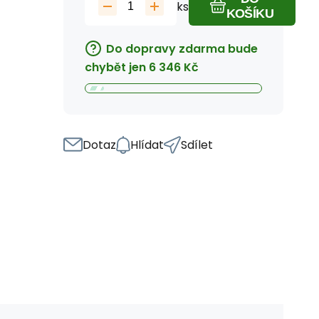
ks
KOŠÍKU
Do dopravy zdarma bude
chybět jen
6 346
Kč
Dotaz
Hlídat
Sdílet