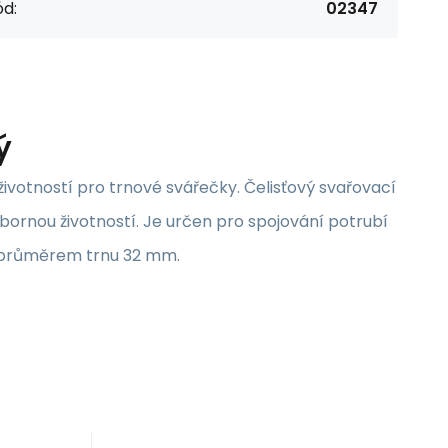
d:
02347
ý
ivotností pro trnové svářečky. Čelisťový svařovací
ornou životností. Je určen pro spojování potrubí
 s průměrem trnu 32 mm.