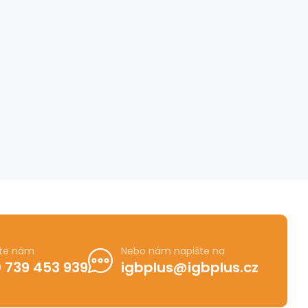
jte nám
Nebo nám napište na
 739 453 939
igbplus@igbplus.cz