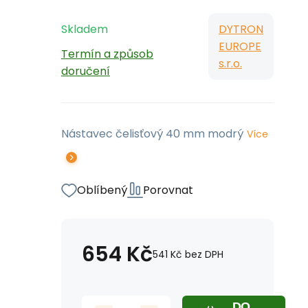
Skladem
DYTRON
EUROPE
Termín a způsob
s.r.o.
doručení
Nástavec čelisťový 40 mm modrý
Více
Oblíbený
Porovnat
654
Kč
541
Kč
bez DPH
DO