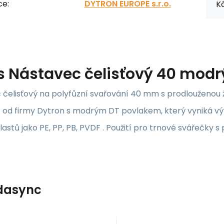
ce:
DYTRON EUROPE s.r.o.
Kó
s
Nástavec čelisťový 40 modr
čelisťový na polyfůzní svařování 40 mm s prodlouženou ž
 od firmy Dytron s modrým DT povlakem, který vyniká výb
astů jako PE, PP, PB, PVDF . Použití pro trnové svářečky
dasync