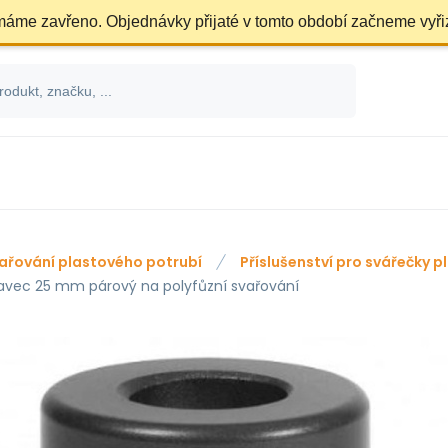
 máme zavřeno. Objednávky přijaté v tomto období začneme vyři
ařování plastového potrubí
Příslušenství pro svářečky 
avec 25 mm párový na polyfůzní svařování