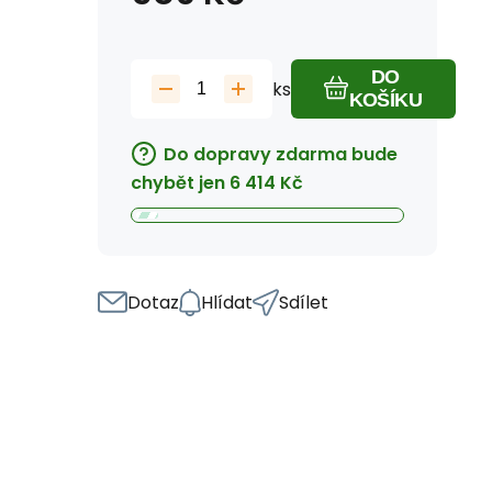
DO
ks
KOŠÍKU
Do dopravy zdarma bude
chybět jen
6 414
Kč
Dotaz
Hlídat
Sdílet