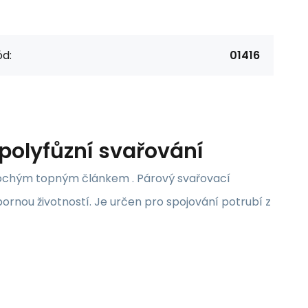
d:
01416
olyfůzní svařování
lochým topným článkem . Párový svařovací
rnou životností. Je určen pro spojování potrubí z