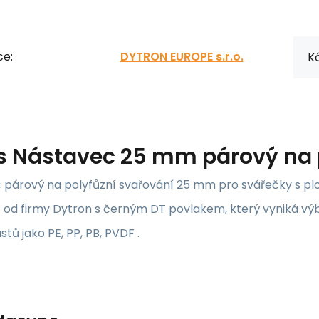
ce:
DYTRON EUROPE s.r.o.
Kó
s
Nástavec 25 mm párový na p
 párový na polyfůzní svařování 25 mm pro svářečky s p
od firmy Dytron s černým DT povlakem, který vyniká výbo
tů jako PE, PP, PB, PVDF .