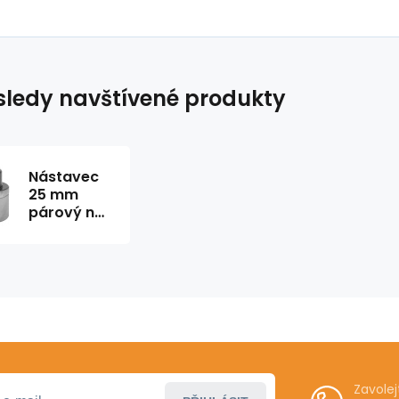
ledy navštívené produkty
Nástavec
25 mm
párový na
polyfůzní
svařování
Zavole