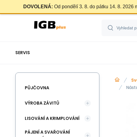
DOVOLENÁ:
Od pondělí 3. 8. do pátku 14. 8. 2026
SERVIS
Sv
Nást
PŮJČOVNA
VÝROBA ZÁVITŮ
LISOVÁNÍ A KRIMPLOVÁNÍ
PÁJENÍ A SVAŘOVÁNÍ