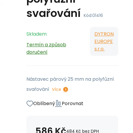
svařování
Kód:
01416
Skladem
DYTRON
EUROPE
Termín a způsob
s.r.o.
doručení
Nástavec párový 25 mm na polyfůzní
svařování
Více
Oblíbený
Porovnat
586
Kč
484
Kč
bez DPH