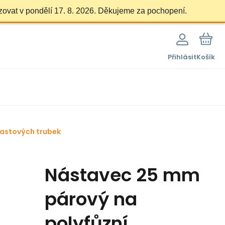
zovat v pondělí 17. 8. 2026. Děkujeme za pochopení.
Přihlásit
Košík
plastových trubek
Nástavec 25 mm
párový na
polyfůzní