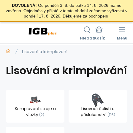
DOVOLENÁ:
Od pondělí 3. 8. do pátku 14. 8. 2026 máme
zavřeno. Objednávky přijaté v tomto období začneme vyřizovat v
pondělí 17. 8. 2026. Děkujeme za pochopení.
Hledat
Menu
Lisování a krimplování
Lisování a krimplování
Krimplovací stroje a
Lisovací čelisti a
vložky
příslušenství
2
116