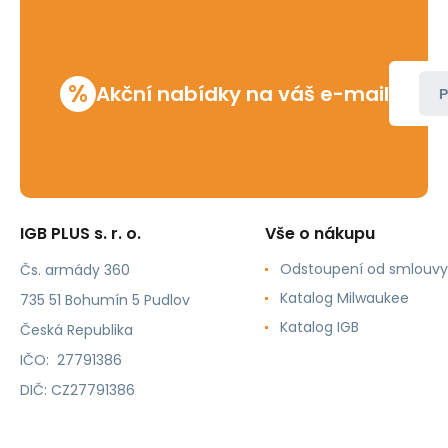
%
Akční nabídky na váš e-mail
P
IGB PLUS s. r. o.
Vše o nákupu
Odstoupení od smlouvy
Čs. armády 360
Katalog Milwaukee
735 51 Bohumín 5 Pudlov
Katalog IGB
Česká Republika
IČO: 27791386
DIČ: CZ27791386