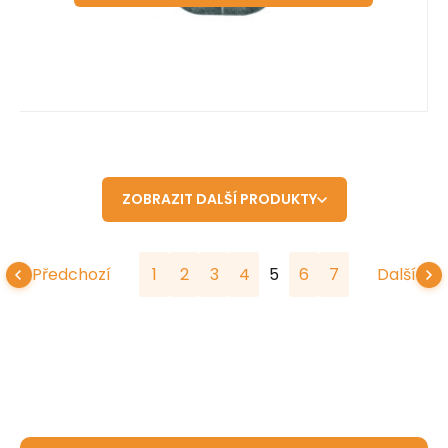
ZOBRAZIT DALŠÍ PRODUKTY
Předchozí
1
2
3
4
5
6
7
Další