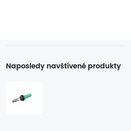
Naposledy navštívené produkty
Přístroj
horkovzdušný
LST
1600
D