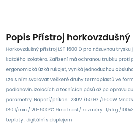
Popis
Přístroj horkovzdušný 
Horkovzdušný přístroj LST 1600 D pro násuvnou trysku 
každého izolatéra. Zařízení má ochranou trubku proti 
ergonomická úzká rukojeť, vyniká jednoduchou obsluh
Lze s ním svařovat veškeré druhy termoplastů ve formě 
podlahovin, izolačích a těsnících pásů až po opravu a
parametry: Napětí/příkon : 230V /50 Hz /1600W Množst
180 l/min / 20-600°C Hmotnost/ rozměry : 1,5 kg /10
teploty : digitální s displejem