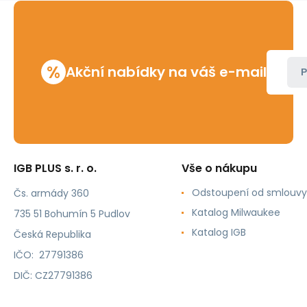
%
Akční nabídky na váš e-mail
P
IGB PLUS s. r. o.
Vše o nákupu
Odstoupení od smlouvy
Čs. armády 360
Katalog Milwaukee
735 51 Bohumín 5 Pudlov
Katalog IGB
Česká Republika
IČO: 27791386
DIČ: CZ27791386