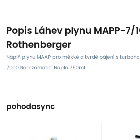
Popis
Láhev plynu MAPP-7/1
Rothenberger
Náplň plynu MAAP pro měkké a tvrdé pájení s turboho
7000 Bernzomatic. Náplň 750ml.
pohodasync
Kód:
0485019
Skladem
Sklade