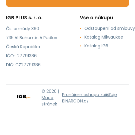
IGB PLUS s. r. o.
Vše o nákupu
Odstoupení od smlouvy
Čs. armády 360
Katalog Milwaukee
735 51 Bohumín 5 Pudlov
Katalog IGB
Česká Republika
IČO: 27791386
DIČ: CZ27791386
© 2026 |
Pronájem eshopu zajišťuje
Mapa
BINARGON.cz
stránek