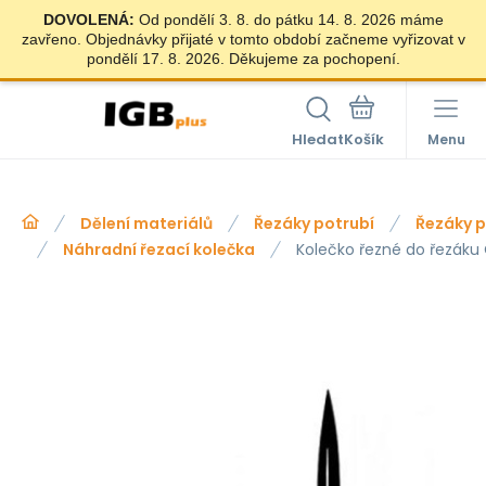
DOVOLENÁ:
Od pondělí 3. 8. do pátku 14. 8. 2026 máme
zavřeno. Objednávky přijaté v tomto období začneme vyřizovat v
pondělí 17. 8. 2026. Děkujeme za pochopení.
Hledat
Menu
Dělení materiálů
Řezáky potrubí
Řezáky p
Náhradní řezací kolečka
Kolečko řezné do řezáku