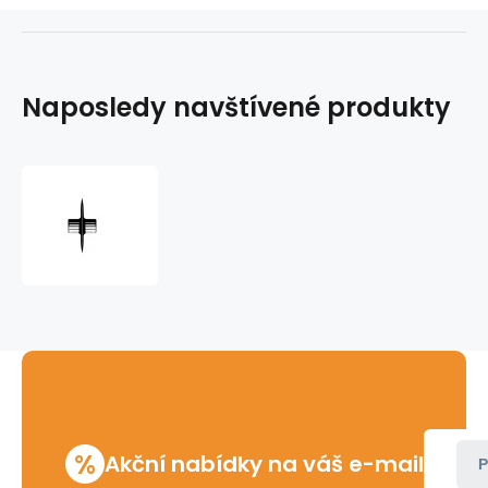
Naposledy navštívené produkty
Kolečko
řezné
do
řezáku
CU,INOX
%
Akční nabídky na váš e-mail
P