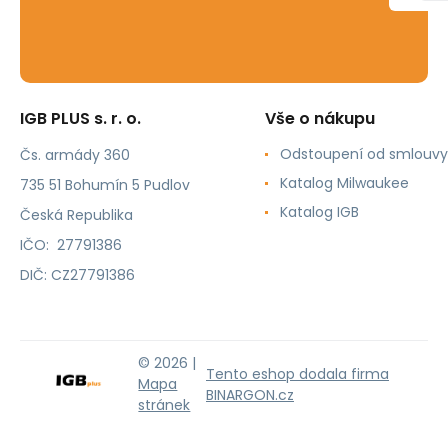
IGB PLUS s. r. o.
Vše o nákupu
Odstoupení od smlouvy
Čs. armády 360
Katalog Milwaukee
735 51 Bohumín 5 Pudlov
Katalog IGB
Česká Republika
IČO: 27791386
DIČ: CZ27791386
© 2026 |
Tento eshop dodala firma
Mapa
BINARGON.cz
stránek