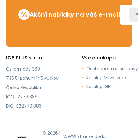
%
Akční nabídky na váš e-mail
P
IGB PLUS s. r. o.
Vše o nákupu
Odstoupení od smlouvy
Čs. armády 360
Katalog Milwaukee
735 51 Bohumín 5 Pudlov
Katalog IGB
Česká Republika
IČO: 27791386
DIČ: CZ27791386
© 2026 |
WWW stránky
dodal