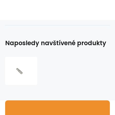
Naposledy navštívené produkty
bit
SW
6,0x25mm
Wera
(imbus)