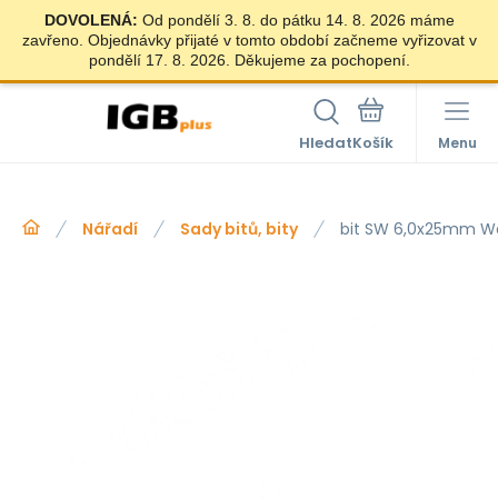
DOVOLENÁ:
Od pondělí 3. 8. do pátku 14. 8. 2026 máme
zavřeno. Objednávky přijaté v tomto období začneme vyřizovat v
pondělí 17. 8. 2026. Děkujeme za pochopení.
Hledat
Menu
Nářadí
Sady bitů, bity
bit SW 6,0x25mm W