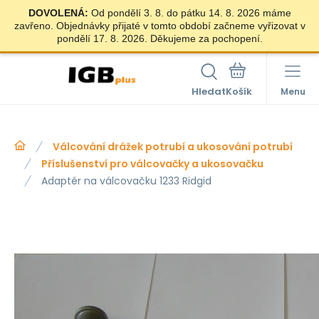
DOVOLENÁ:
Od pondělí 3. 8. do pátku 14. 8. 2026 máme
zavřeno. Objednávky přijaté v tomto období začneme vyřizovat v
pondělí 17. 8. 2026. Děkujeme za pochopení.
Hledat
Menu
Válcování drážek potrubí a ukosování potrubí
Příslušenství pro válcovačky a ukosovačku
Adaptér na válcovačku 1233 Ridgid