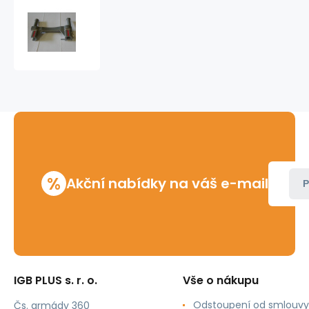
Adaptér
na
válcovačku
1233
Ridgid
%
Akční nabídky na váš e-mail
P
IGB PLUS s. r. o.
Vše o nákupu
Odstoupení od smlouvy
Čs. armády 360