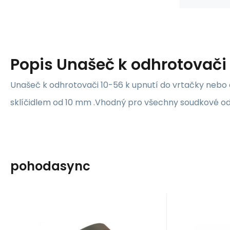
Popis
Unašeč k odhrotovači
Unašeč k odhrotovači 10-56 k upnutí do vrtačky nebo
sklíčidlem od 10 mm .Vhodný pro všechny soudkové o
pohodasync
Kód:
00771.11
K
Skladem
IGB PLUS s.r.o.
IGB PLUS s.r
2 027
Kč
Unašeč k
Odhro