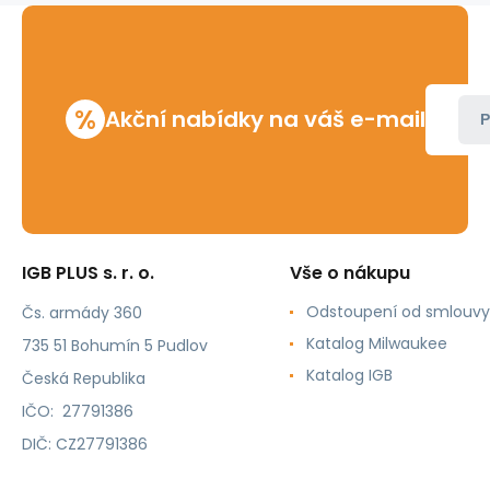
mm
%
Akční nabídky na váš e-mail
P
IGB PLUS s. r. o.
Vše o nákupu
Odstoupení od smlouvy
Čs. armády 360
Katalog Milwaukee
735 51 Bohumín 5 Pudlov
Katalog IGB
Česká Republika
IČO: 27791386
DIČ: CZ27791386