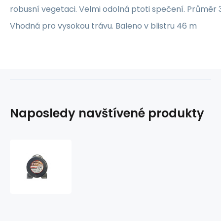
robusní vegetaci. Velmi odolná ptoti spečení. Průměr 3
Vhodná pro vysokou trávu. Baleno v blistru 46 m
Naposledy navštívené produkty
Struna
žací
Tecomec
spirale
46
x
3