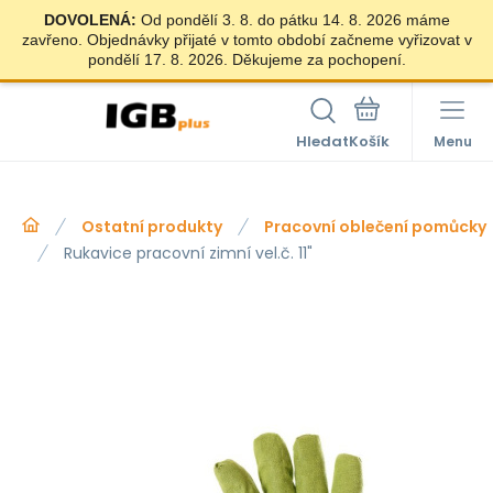
DOVOLENÁ:
Od pondělí 3. 8. do pátku 14. 8. 2026 máme
zavřeno. Objednávky přijaté v tomto období začneme vyřizovat v
pondělí 17. 8. 2026. Děkujeme za pochopení.
Hledat
Menu
Ostatní produkty
Pracovní oblečení pomůcky
Rukavice pracovní zimní vel.č. 11"