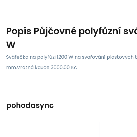
Popis
Půjčovné polyfůzní sv
W
Svářečka na polyfůzi 1200 W na svařování plastových t
mm.Vratná kauce 3000,00 Kč
pohodasync
Kód:
600026
K