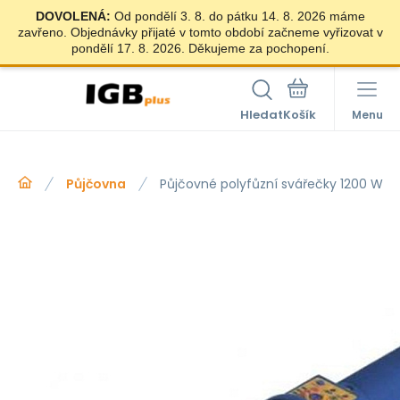
DOVOLENÁ:
Od pondělí 3. 8. do pátku 14. 8. 2026 máme
zavřeno. Objednávky přijaté v tomto období začneme vyřizovat v
pondělí 17. 8. 2026. Děkujeme za pochopení.
Hledat
Menu
Půjčovna
Půjčovné polyfůzní svářečky 1200 W