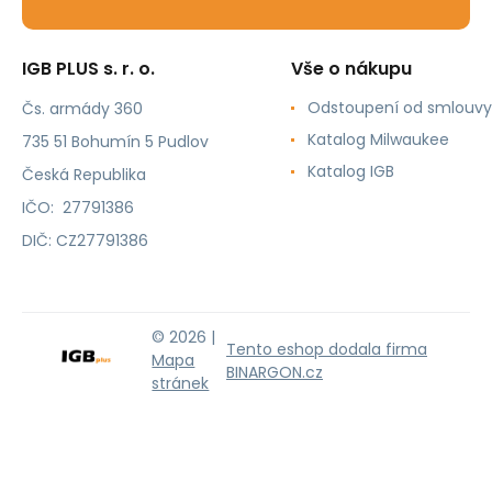
IGB PLUS s. r. o.
Vše o nákupu
Odstoupení od smlouvy
Čs. armády 360
Katalog Milwaukee
735 51 Bohumín 5 Pudlov
Katalog IGB
Česká Republika
IČO: 27791386
DIČ: CZ27791386
© 2026 |
Tento eshop dodala firma
Mapa
BINARGON.cz
stránek