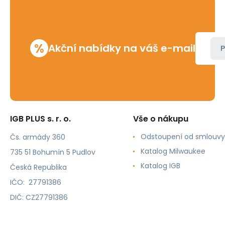
%
Akční nabídky na váš e-mail
P
IGB PLUS s. r. o.
Vše o nákupu
Odstoupení od smlouvy
Čs. armády 360
Katalog Milwaukee
735 51 Bohumín 5 Pudlov
Katalog IGB
Česká Republika
IČO: 27791386
DIČ: CZ27791386