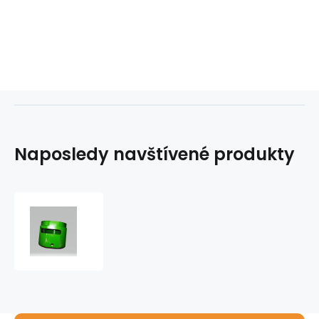
Naposledy navštívené produkty
Oloupávač
trubek
DN
63
ruční
zelený