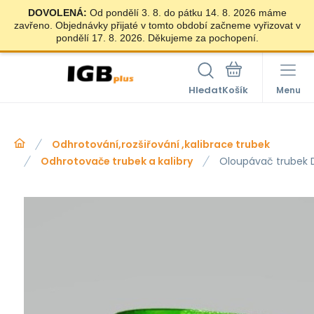
DOVOLENÁ:
Od pondělí 3. 8. do pátku 14. 8. 2026 máme
zavřeno. Objednávky přijaté v tomto období začneme vyřizovat v
pondělí 17. 8. 2026. Děkujeme za pochopení.
Hledat
Menu
Odhrotování,rozšiřování ,kalibrace trubek
Odhrotovače trubek a kalibry
Oloupávač trubek D