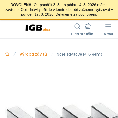
DOVOLENÁ:
Od pondělí 3. 8. do pátku 14. 8. 2026 máme
zavřeno. Objednávky přijaté v tomto období začneme vyřizovat v
pondělí 17. 8. 2026. Děkujeme za pochopení.
Hledat
Menu
Výroba závitů
Nože závitové M 16 Rems