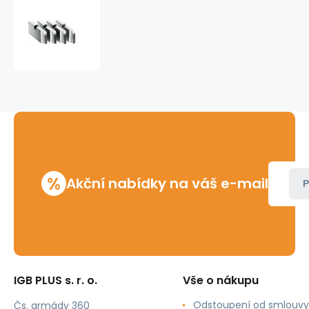
Nože
závitové
M
16
Rems
%
Akční nabídky na váš e-mail
P
IGB PLUS s. r. o.
Vše o nákupu
Odstoupení od smlouvy
Čs. armády 360