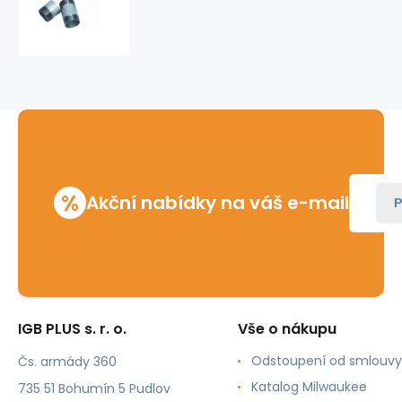
4
"
automatický
držák
vsuvek
%
Akční nabídky na váš e-mail
P
IGB PLUS s. r. o.
Vše o nákupu
Odstoupení od smlouvy
Čs. armády 360
Katalog Milwaukee
735 51 Bohumín 5 Pudlov