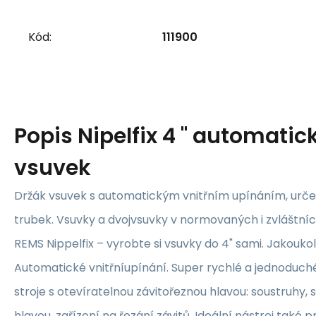
Kód:
111900
Popis
Nipelfix 4 " automatic
vsuvek
Držák vsuvek s automatickým vnitřním upínáním, urče
trubek. Vsuvky a dvojvsuvky v normovaných i zvláštníc
REMS Nippelfix – vyrobte si vsuvky do 4" sami. Jakoukoli
Automatické vnitřníupínání. Super rychlé a jednoduché
stroje s otevíratelnou závitořeznou hlavou: soustruhy, 
hlavou, zařízení na řezání závitů. Ideální nástroj také