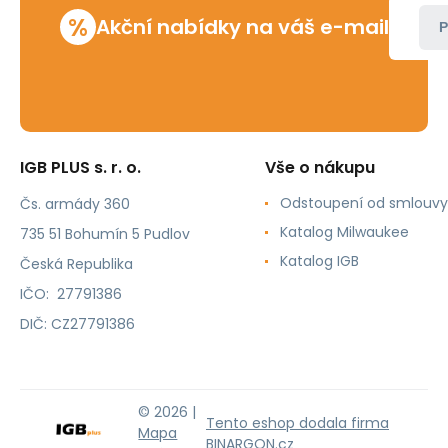
%
Akční nabídky na váš e-mail
P
IGB PLUS s. r. o.
Vše o nákupu
Odstoupení od smlouvy
Čs. armády 360
Katalog Milwaukee
735 51 Bohumín 5 Pudlov
Katalog IGB
Česká Republika
IČO: 27791386
DIČ: CZ27791386
© 2026 |
Tento eshop dodala firma
Mapa
BINARGON.cz