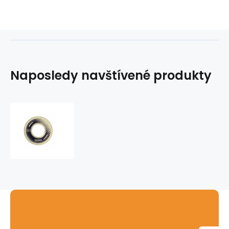
Naposledy navštívené produkty
Kotouč
pro
pilu
Exact
-
Diamond
140