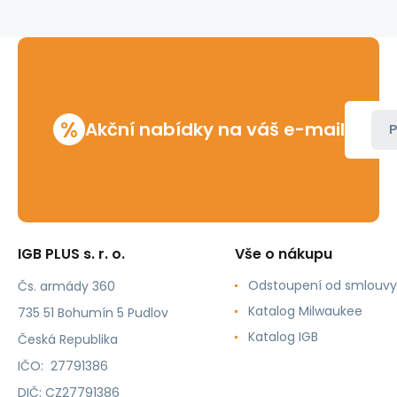
ECO
1/4-
4"
%
Akční nabídky na váš e-mail
P
IGB PLUS s. r. o.
Vše o nákupu
Odstoupení od smlouvy
Čs. armády 360
Katalog Milwaukee
735 51 Bohumín 5 Pudlov
Katalog IGB
Česká Republika
IČO: 27791386
DIČ: CZ27791386