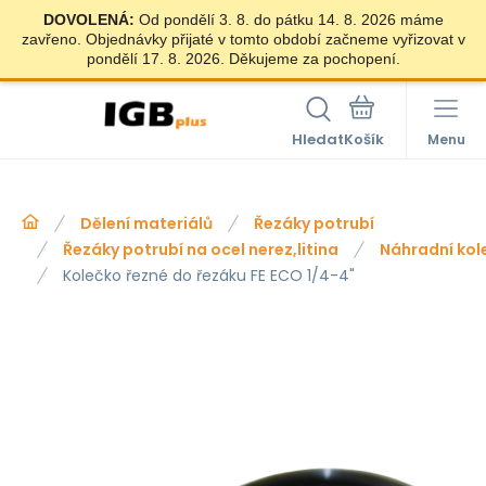
DOVOLENÁ:
Od pondělí 3. 8. do pátku 14. 8. 2026 máme
zavřeno. Objednávky přijaté v tomto období začneme vyřizovat v
pondělí 17. 8. 2026. Děkujeme za pochopení.
Hledat
Menu
Dělení materiálů
Řezáky potrubí
Řezáky potrubí na ocel nerez,litina
Náhradní kole
Kolečko řezné do řezáku FE ECO 1/4-4"