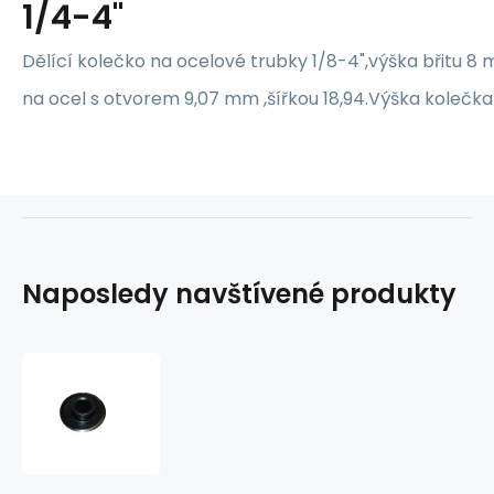
1/4-4"
Dělící kolečko na ocelové trubky 1/8-4",výška břitu 8
na ocel s otvorem 9,07 mm ,šířkou 18,94.Výška kolečk
Naposledy navštívené produkty
Kolečko
řezné
do
řezáku
FE