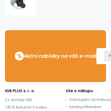
rozšiřovací
Cu
16
mm
Ex
Press
Rems
%
Akční nabídky na váš e-mail
P
IGB PLUS s. r. o.
Vše o nákupu
Odstoupení od smlouvy
Čs. armády 360
Katalog Milwaukee
735 51 Bohumín 5 Pudlov