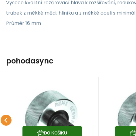
Vysoce kvalitní rozšiřovací hlava k rozšiřování, reduko
trubek z měkké mědi, hliníku a z měkké oceli s minimá
Průměr 16 mm
pohodasync
Kód:
150130
Skladem
2 105
Kč
Hlava rozšiřovací Cu
Hlava 
16 mm Ex Press Rems
16 mm 
Hlava rozšiřovací Cu 16 mm
Hlava roz
Ex Press Rems
Ex Press 
Oblíbený
Porovnat
DO KOŠÍKU