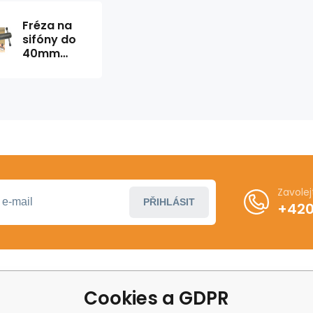
Fréza na
sifóny do
40mm
Icomar
Zavole
PŘIHLÁSIT
+420
Cookies a GDPR
ákupu
Další informace