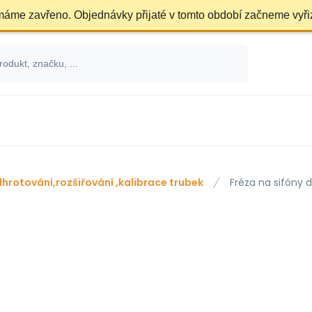
 máme zavřeno. Objednávky přijaté v tomto období začneme vyři
hrotování,rozšiřování ,kalibrace trubek
Fréza na sifóny