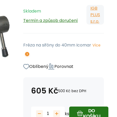
IGB
Skladem
PLUS
Termín a způsob doručení
s.r.o.
Fréza na sifóny do 40mm Icomar
Více
Oblíbený
Porovnat
605
Kč
500
Kč
bez DPH
DO
ks
KOŠÍKU