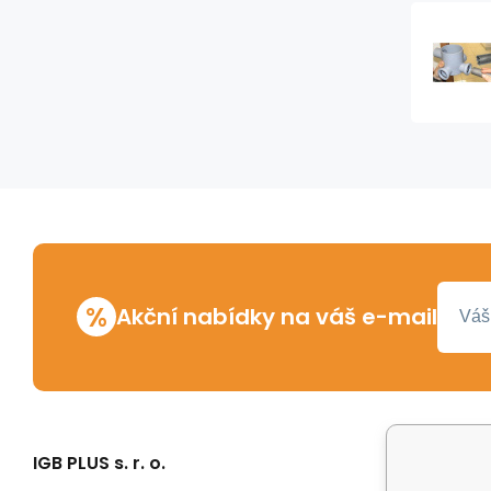
%
Akční nabídky na váš e-mail
IGB PLUS s. r. o.
Vše o n