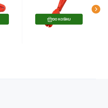
EC
desky
Oblíbený
Porovnat
DO KOŠÍKU