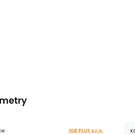
metry
ce:
IGB PLUS s.r.o.
Kó