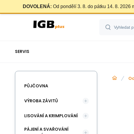
DOVOLENÁ:
Od pondělí 3. 8. do pátku 14. 8. 2026
SERVIS
Od
PŮJČOVNA
VÝROBA ZÁVITŮ
LISOVÁNÍ A KRIMPLOVÁNÍ
PÁJENÍ A SVAŘOVÁNÍ