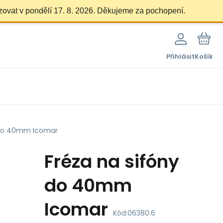
zovat v pondělí 17. 8. 2026. Děkujeme za pochopení.
Přihlásit
Košík
 do 40mm Icomar
Fréza na sifóny
do 40mm
Icomar
Kód:
06380.6