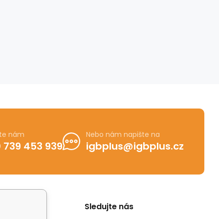
jte nám
Nebo nám napište na
 739 453 939
igbplus@igbplus.cz
Sledujte nás