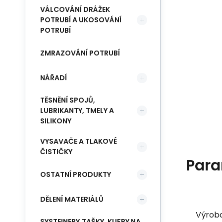
VÁLCOVÁNÍ DRÁŽEK
POTRUBÍ A UKOSOVÁNÍ
POTRUBÍ
ZMRAZOVÁNÍ POTRUBÍ
NÁŘADÍ
TĚSNĚNÍ SPOJŮ,
LUBRIKANTY, TMELY A
SILIKONY
VYSAVAČE A TLAKOVÉ
ČISTIČKY
Para
OSTATNÍ PRODUKTY
DĚLENÍ MATERIÁLŮ
Výrob
SYSTEINERY,TAŠKY, KUFRY NA